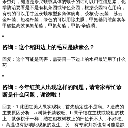
杀虫灯，知道是茶尺蠖或具体的蛾子的话可以用性信息素，化
学防治要看是不是有机茶园或绿色茶园，根据茶园特点用药，
有机的可以用甘蓝夜蛾核型多角体病毒、茶核·苏云菌、苏云
金杆菌、短稳杆菌，绿色的可以用除虫脲，甲氨基阿维菌素苯
甲酸盐高效氯氰菊酯，甲氰菊酯，甲氰·辛硫磷。
咨询：这个稻田边上的毛豆是缺素么？
回复：这个可能是药害，需要问一下边上的水稻最近用了什么
药
咨询：今年红美人出现这样的问题，请专家帮忙诊
断是什么问题，谢谢啦！
回复：1.此图红美人果实现状，首先确定这不是病。2.造成的
主要原因分析：a.树势长势较旺。b.果子结在主枝或较粗的枝
上，就像桃子一样，结在粗枝树枝上的部位长不大，不好吃。
c.高温也有影响此现象的发生。另，有专家判断也有可能是缺